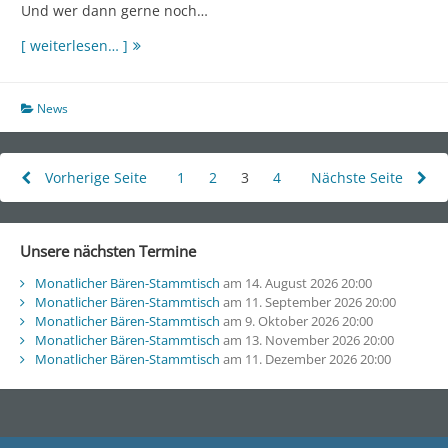
Und wer dann gerne noch…
Der
[ weiterlesen… ]
Stammtisch
im
September
News
steht
bevor:
Seitennummerierung
Vorherige Seite
1
Seite
2
Seite
3
Seite
4
Seite
Nächste Seite
der
Beiträge
Unsere nächsten Termine
Monatlicher Bären-Stammtisch
am 14. August 2026 20:00
Monatlicher Bären-Stammtisch
am 11. September 2026 20:00
Monatlicher Bären-Stammtisch
am 9. Oktober 2026 20:00
Monatlicher Bären-Stammtisch
am 13. November 2026 20:00
Monatlicher Bären-Stammtisch
am 11. Dezember 2026 20:00