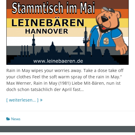
Rain in May wipes your worries away. Take a dose take off
your clothes Feel the soft warm spray of the rain in May.“
Max Werner, Rain in May (1981) Liebe Mit-Bären, nun ist
doch schon tatsächlich der April fast…
Stammtisch
[ weiterlesen… ]
im
Mai,
und
News
vorher
x-