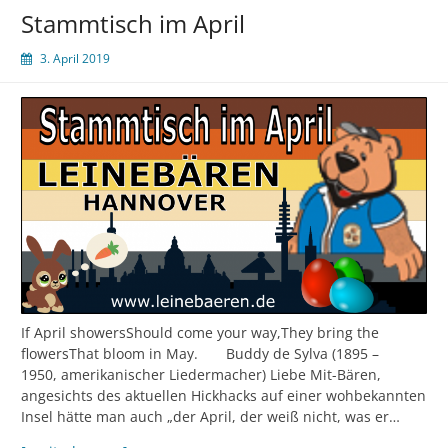
tra
Stammtisch im April
Schrill
aus
3. April 2019
dem
April
If April showersShould come your way,They bring the
flowersThat bloom in May. Buddy de Sylva (1895 –
1950, amerikanischer Liedermacher) Liebe Mit-Bären,
angesichts des aktuellen Hickhacks auf einer wohbekannten
Insel hätte man auch „der April, der weiß nicht, was er…