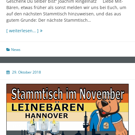
Geschenk Du selber bist“ Joachim Ringelnatz Liebe Mit-
Bären, etwas früher als sonst melden wir uns bei Euch, um
auf den nächsten Stammtisch hinzuweisen, und das aus
gutem Grunde: Der nächste Stammtisch…
Stammtisch
[ weiterlesen… ]
im
Dezember
mit
News
Gruselwichteln
29. Oktober 2018