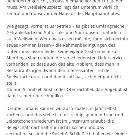
behindertengerecht, so dass niemand vor den Tür stehen
muss. Am Weißekreuzplatz liegt das Untenrum wirklich
zentral und quasi vor der Haustür des Hauptbahnhofes.
Wie gesagt, vorne ist Barbetrieb – es gibt es umfangreiche
Getränkekarte mit Softdrinks und Spirituosen – natürlich
auch Weißwein. Wer etwas essen möchte, kann sich dorthin
etwas kommen lassen – die Rahmenbedingungen des
Untenrums lassen leider keine eigene Gastronomie zu.
Allerdings sind rundum die verschiedensten Lieferservices
vorhanden, so dass auch das alte Problem, dass man in
Restaurants irgendwann den interessanten Teil der
Speisekarte durch und damit satt hat, sich hier gar nicht
stellt.
Ob nun Schnitzel, Sushi oder Ofenkartoffel, dan Angebot ist
damit schier unerschöpflich.
Darüber hinaus können wir auch später im Jahr selbst
kochen – und das stelle ich mir richtig spannend vor, und
Selbstkochen wiederum ist im Untenrum erlaubt (die
Belegschaft darf halt nur nichts kochen und das
verkaufen, so sind die Regeln). Schließlich haben wir einige